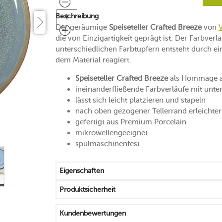
Beschreibung
Der geräumige
Speiseteller Crafted Breeze
von
die von Einzigartigkeit geprägt ist. Der Farbver
unterschiedlichen Farbtupfern entsteht durch ei
dem Material reagiert.
Speiseteller Crafted Breeze
als Hommage a
ineinanderfließende Farbverläufe mit unters
lässt sich leicht platzieren und stapeln
nach oben gezogener Tellerrand erleichter
gefertigt aus Premium Porcelain
mikrowellengeeignet
spülmaschinenfest
Eigenschaften
Produktsicherheit
Kundenbewertungen