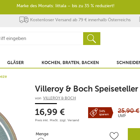
Marke des Monats: Iittala – bis zu 35 % reduziert!
Kostenloser Versand ab 79 € innerhalb Österreichs
GLÄSER
KOCHEN, BRATEN, BACKEN
SCHNEIDEN
eeze
Villeroy & Boch Speisetelle
von
VILLEROY & BOCH
25,90
€
16,99
€
34%
sparen
UVP
Preis inkl. MwSt. zzgl.
Versand
Menge
Menge