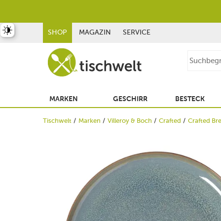
st umschalten
SHOP
MAGAZIN
SERVICE
MARKEN
GESCHIRR
BESTECK
Tischwelt
Marken
Villeroy & Boch
Crafted
Crafted Br