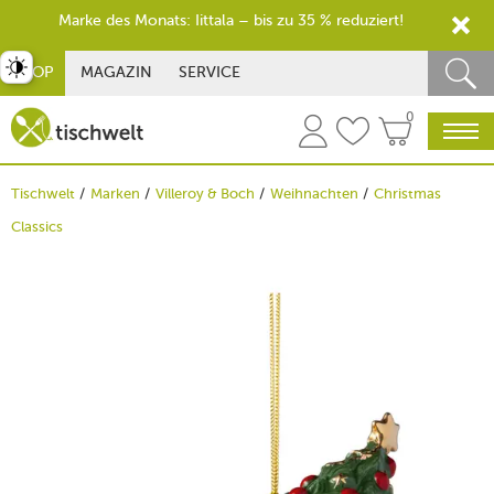
Marke des Monats: Iittala – bis zu 35 % reduziert!
st umschalten
SHOP
MAGAZIN
SERVICE
0
Tischwelt
Marken
Villeroy & Boch
Weihnachten
Christmas
Classics