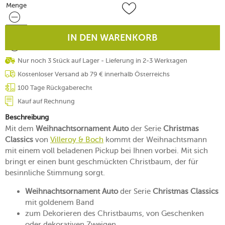
Menge
Menge
IN DEN WARENKORB
Nur noch 3 Stück auf Lager - Lieferung in 2-3 Werktagen
Kostenloser Versand ab 79 € innerhalb Österreichs
100 Tage Rückgaberecht
Kauf auf Rechnung
Beschreibung
Mit dem
Weihnachtsornament Auto
der Serie
Christmas
Classics
von
Villeroy & Boch
kommt der Weihnachtsmann
mit einem voll beladenen Pickup bei Ihnen vorbei. Mit sich
bringt er einen bunt geschmückten Christbaum, der für
besinnliche Stimmung sorgt.
Weihnachtsornament Auto
der Serie
Christmas Classics
mit goldenem Band
zum Dekorieren des Christbaums, von Geschenken
oder dekorativen Zweigen