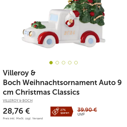
Villeroy &
Boch Weihnachtsornament Auto 9
cm Christmas Classics
VILLEROY & BOCH
39,90
€
28,76
€
27%
sparen
UVP
Preis inkl. MwSt. zzgl.
Versand