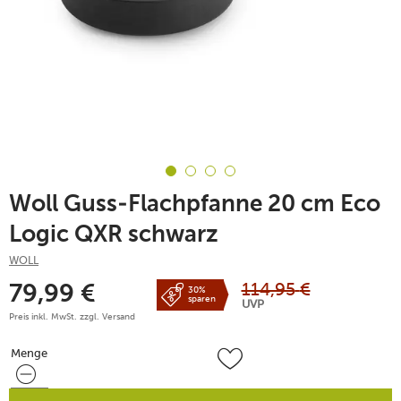
Woll Guss-Flachpfanne 20 cm Eco
Logic QXR schwarz
WOLL
114,95
€
79,99
€
30%
sparen
UVP
Preis inkl. MwSt. zzgl.
Versand
Menge
Menge