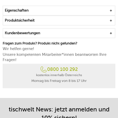
starke antihaftende Wirkung
Aluminiumguss ist besonders langlebig, wärmeleitend
Eigenschaften
und robust
abnehmbarer Griff aus FSC-zertifiziertem Buchenholz
Produktsicherheit
europäischer Wälder
eleganter Look durch thermisch behandelten Stiel
Kundenbewertungen
mit einer Öse zum Aufhängen
eignet sich für alle Herdarten
Fragen zum Produkt? Produkt nicht gefunden?
ist ohne Stiel für den Backofen geeignet (bis 300 °C)
Wir helfen gerne!
von Hand reinigen
Unsere kompetenten Mitarbeiter*innen beantworten Ihre
3 Jahre Herstellergarantie auf die Versiegelung, 25
Fragen!
Jahre auf den Pfannenkörper
0800 100 292
Made in Germany
kostenlos innerhalb Österreichs
Montag bis Freitag von 8 bis 17 Uhr
tischwelt News: jetzt anmelden und
10% sichern!