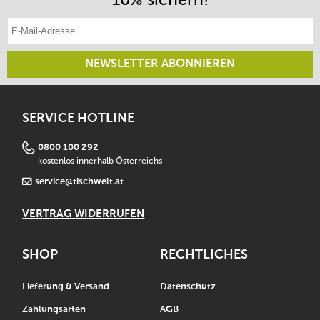
E-Mail-Adresse eintragen
NEWSLETTER ABONNIEREN
SERVICE HOTLINE
0800 100 292
kostenlos innerhalb Österreichs
service@tischwelt.at
VERTRAG WIDERRUFEN
SHOP
RECHTLICHES
Lieferung & Versand
Datenschutz
Zahlungsarten
AGB