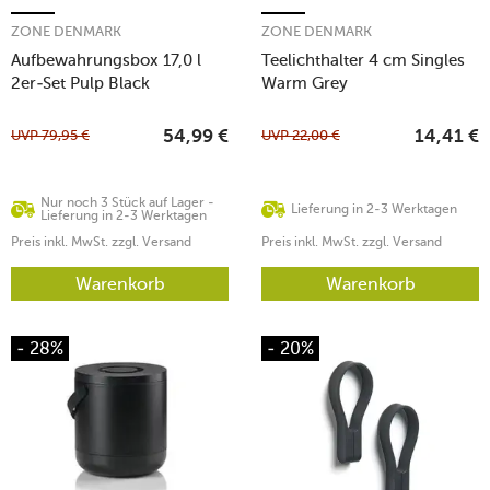
ZONE DENMARK
ZONE DENMARK
Aufbewahrungsbox 17,0 l
Teelichthalter 4 cm Singles
2er-Set Pulp Black
Warm Grey
UVP
79,95
€
UVP
22,00
€
54,99
€
14,41
€
Nur noch 3 Stück auf Lager -
Lieferung in 2-3 Werktagen
Lieferung in 2-3 Werktagen
Preis inkl. MwSt. zzgl. Versand
Preis inkl. MwSt. zzgl. Versand
Warenkorb
Warenkorb
- 28%
- 20%