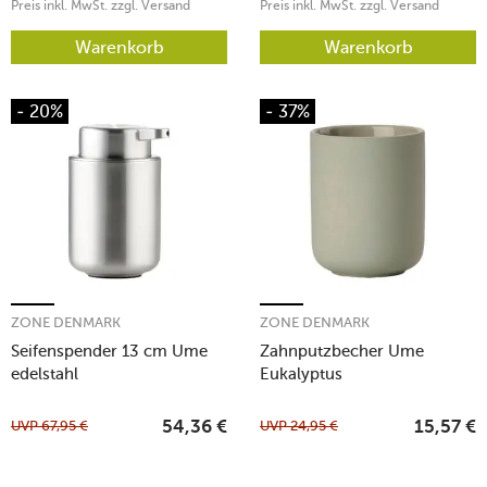
Preis inkl. MwSt. zzgl. Versand
Preis inkl. MwSt. zzgl. Versand
Warenkorb
Warenkorb
- 20%
- 37%
ZONE DENMARK
ZONE DENMARK
Seifenspender 13 cm Ume
Zahnputzbecher Ume
edelstahl
Eukalyptus
UVP
67,95
€
UVP
24,95
€
54,36
€
15,57
€