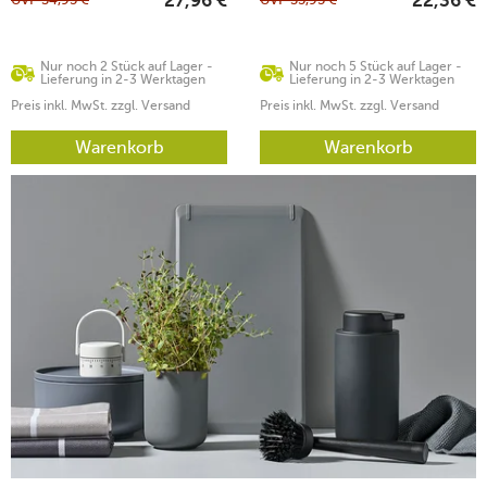
27,96
€
22,36
€
Nur noch 2 Stück auf Lager -
Nur noch 5 Stück auf Lager -
Lieferung in 2-3 Werktagen
Lieferung in 2-3 Werktagen
Preis inkl. MwSt. zzgl. Versand
Preis inkl. MwSt. zzgl. Versand
Warenkorb
Warenkorb