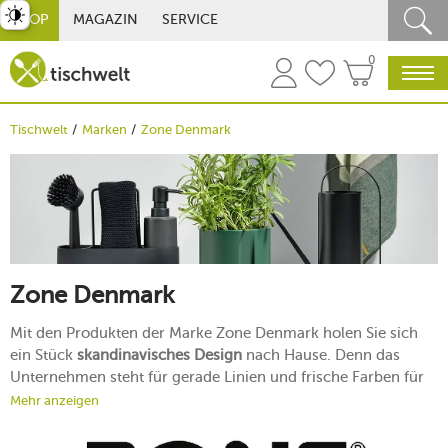
st umschalten
SHOP
MAGAZIN
SERVICE
0
Tischwelt
Marken
Zone Denmark
Zone Denmark
Mit den Produkten der Marke Zone Denmark holen Sie sich
ein Stück
skandinavisches Design
nach Hause. Denn das
Unternehmen steht für gerade Linien und frische Farben für
Ihre vier Wände. Die kleinen Alltagshelfer sind hochwertig
Mehr anzeigen
produziert und einfach zu bedienen. Erhältlich in
verschiedenen Farben, passen die stylishen Accessoires in