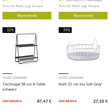
Lieferung in 2-3 Werktagen
Preis inkl. MwSt. zzgl. Versand
Preis inkl. MwSt. zzgl. Versand
Warenkorb
Warenkorb
- 32%
- 39%
ZONE DENMARK
ZONE DENMARK
Tischregal 58 cm A-Table
Korb 22 cm Inu Soft Grey
schwarz
UVP
129,95
€
UVP
44,95
€
87,47
€
27,10
€