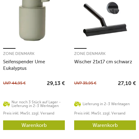
ZONE DENMARK
ZONE DENMARK
Seifenspender Ume
Wischer 21x17 cm schwarz
Eukalyptus
UVP
44,95
€
UVP
39,95
€
29,13
€
27,10
€
Nur noch 3 Stück auf Lager -
Lieferung in 2-3 Werktagen
Lieferung in 2-3 Werktagen
Preis inkl. MwSt. zzgl. Versand
Preis inkl. MwSt. zzgl. Versand
Warenkorb
Warenkorb