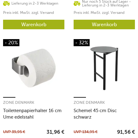
Nur noch 5 Stück auf Lager -
Lieferung in 2-3 Werktagen
Lieferung in 2-3 Werktagen
Preis inkl. MwSt. zzgl. Versand
Preis inkl. MwSt. zzgl. Versand
Warenkorb
Warenkorb
- 20%
- 32%
ZONE DENMARK
ZONE DENMARK
Toilettenpapierhalter 16 cm
Schemel 45 cm Disc
Ume edelstahl
schwarz
UVP
39,95
€
UVP
134,95
€
31,96
€
91,56
€