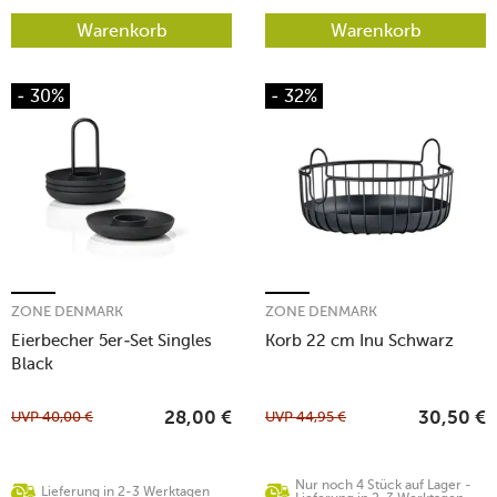
Warenkorb
Warenkorb
- 30%
- 32%
ZONE DENMARK
ZONE DENMARK
Eierbecher 5er-Set Singles
Korb 22 cm Inu Schwarz
Black
UVP
40,00
€
UVP
44,95
€
28,00
€
30,50
€
Nur noch 4 Stück auf Lager -
Lieferung in 2-3 Werktagen