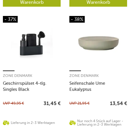
Warenkorb
Warenkorb
- 37%
- 38%
ZONE DENMARK
ZONE DENMARK
Geschirrspülset 4-tlg.
Seifenschale Ume
Singles Black
Eukalyptus
UVP
49,95
€
UVP
21,95
€
31,45
€
13,54
€
Nur noch 4 Stück auf Lager -
Lieferung in 2-3 Werktagen
Lieferung in 2-3 Werktagen