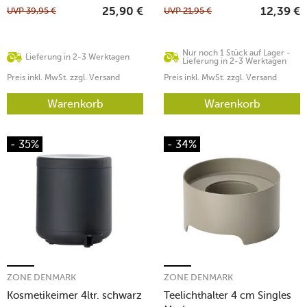
UVP
39,95
€
UVP
21,95
€
25,90
€
12,39
€
Nur noch 1 Stück auf Lager -
Lieferung in 2-3 Werktagen
Lieferung in 2-3 Werktagen
Preis inkl. MwSt. zzgl. Versand
Preis inkl. MwSt. zzgl. Versand
Warenkorb
Warenkorb
- 35%
- 34%
ZONE DENMARK
ZONE DENMARK
Kosmetikeimer 4ltr. schwarz
Teelichthalter 4 cm Singles