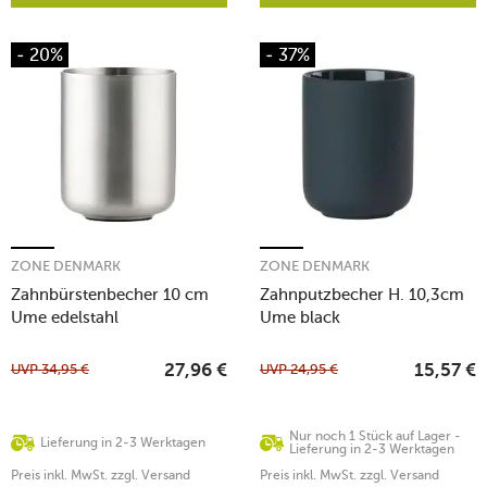
- 20%
- 37%
ZONE DENMARK
ZONE DENMARK
Zahnbürstenbecher 10 cm
Zahnputzbecher H. 10,3cm
Ume edelstahl
Ume black
UVP
34,95
€
UVP
24,95
€
27,96
€
15,57
€
Nur noch 1 Stück auf Lager -
Lieferung in 2-3 Werktagen
Lieferung in 2-3 Werktagen
Preis inkl. MwSt. zzgl. Versand
Preis inkl. MwSt. zzgl. Versand