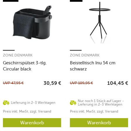
ZONE DENMARK
ZONE DENMARK
Geschirrspülset 3-tlg.
Beistelltisch Inu 54 cm
Circular black
schwarz
UVP
47,95
€
UVP
109,95
€
30,59
€
104,45
€
Nur noch 1 Stück auf Lager -
Lieferung in 2-3 Werktagen
Lieferung in 2-3 Werktagen
Preis inkl. MwSt. zzgl. Versand
Preis inkl. MwSt. zzgl. Versand
Warenkorb
Warenkorb