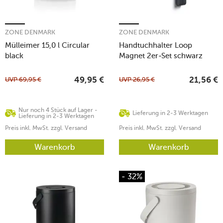
ZONE DENMARK
ZONE DENMARK
Mülleimer 15,0 l Circular
Handtuchhalter Loop
black
Magnet 2er-Set schwarz
UVP
69,95
€
UVP
26,95
€
49,95
€
21,56
€
Nur noch 4 Stück auf Lager -
Lieferung in 2-3 Werktagen
Lieferung in 2-3 Werktagen
Preis inkl. MwSt. zzgl. Versand
Preis inkl. MwSt. zzgl. Versand
Warenkorb
Warenkorb
- 32%