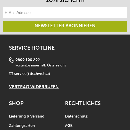
E-Mail-Adresse eintragen
NEWSLETTER ABONNIEREN
SERVICE HOTLINE
0800 100 292
kostenlos innerhalb Österreichs
service@tischwelt.at
VERTRAG WIDERRUFEN
SHOP
RECHTLICHES
Lieferung & Versand
Datenschutz
Zahlungsarten
AGB