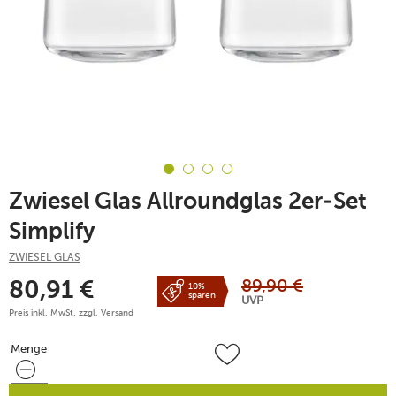
Zwiesel Glas Allroundglas 2er-Set
Simplify
ZWIESEL GLAS
89,90
€
80,91
€
10%
sparen
UVP
Preis inkl. MwSt. zzgl.
Versand
Menge
Menge