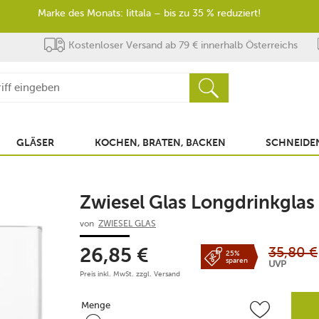
Marke des Monats: Iittala – bis zu 35 % reduziert!
Kostenloser Versand ab 79 € innerhalb Österreichs
GLÄSER
KOCHEN, BRATEN, BACKEN
SCHNEIDEN
Zwiesel Glas Longdrinkglas
von
ZWIESEL GLAS
35,80
€
26,85
€
25%
sparen
UVP
Preis inkl. MwSt. zzgl.
Versand
Menge
Menge