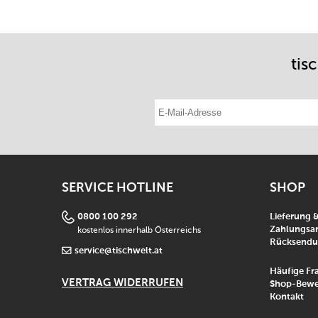
tis
E-Mail-Adresse eintragen
SERVICE HOTLINE
SHOP
0800 100 292
Lieferung 
kostenlos innerhalb Österreichs
Zahlungsar
Rücksend
service@tischwelt.at
Häufige Fr
VERTRAG WIDERRUFEN
Shop-Bewe
Kontakt