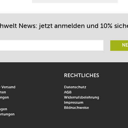
chwelt News: jetzt anmelden und 10% sich
NE
RECHTLICHES
& Versand
Datenschutz
ten
AGB
ungen
Widerrufsbelehrung
Impressum
Bildnachweise
agen
rtungen