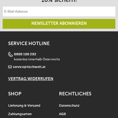
E-Mail-Adresse eintragen
NEWSLETTER ABONNIEREN
SERVICE HOTLINE
0800 100 292
kostenlos innerhalb Österreichs
service@tischwelt.at
VERTRAG WIDERRUFEN
SHOP
RECHTLICHES
Lieferung & Versand
Datenschutz
Zahlungsarten
AGB