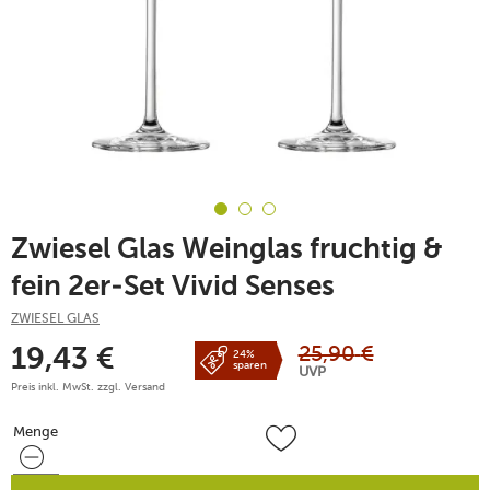
Zwiesel Glas Weinglas fruchtig &
fein 2er-Set Vivid Senses
ZWIESEL GLAS
25,90
€
19,43
€
24%
sparen
UVP
Preis inkl. MwSt. zzgl.
Versand
Menge
Menge