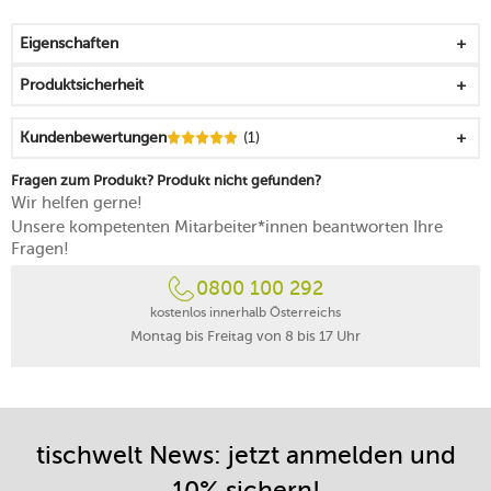
das Bouquet feiner Weine entfaltet sich hervorragend
die Aromen werden konsequent gebündelt und zur
Eigenschaften
Nase geleitet
spülmaschinengeeignet
Produktsicherheit
Kundenbewertungen
(1)
Fragen zum Produkt? Produkt nicht gefunden?
Wir helfen gerne!
Unsere kompetenten Mitarbeiter*innen beantworten Ihre
Fragen!
0800 100 292
kostenlos innerhalb Österreichs
Montag bis Freitag von 8 bis 17 Uhr
tischwelt News: jetzt anmelden und
10% sichern!