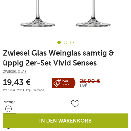
Zwiesel Glas Weinglas samtig &
üppig 2er-Set Vivid Senses
ZWIESEL GLAS
25,90
€
19,43
€
24%
sparen
UVP
Preis inkl. MwSt. zzgl.
Versand
Menge
Menge
IN DEN WARENKORB