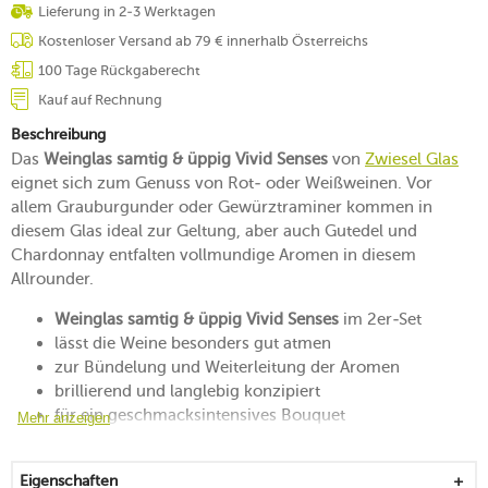
Lieferung in 2-3 Werktagen
Kostenloser Versand ab 79 € innerhalb Österreichs
100 Tage Rückgaberecht
Kauf auf Rechnung
Beschreibung
Das
Weinglas samtig & üppig Vivid Senses
von
Zwiesel Glas
eignet sich zum Genuss von Rot- oder Weißweinen. Vor
allem Grauburgunder oder Gewürztraminer kommen in
diesem Glas ideal zur Geltung, aber auch Gutedel und
Chardonnay entfalten vollmundige Aromen in diesem
Allrounder.
Weinglas samtig & üppig Vivid Senses
im 2er-Set
lässt die Weine besonders gut atmen
zur Bündelung und Weiterleitung der Aromen
brillierend und langlebig konzipiert
für ein geschmacksintensives Bouquet
Mehr anzeigen
eignet sich auch als hübsches Geschenk
spülmaschinengeeignet
Eigenschaften