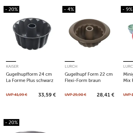
- 20%
- 4%
- 9%
KAISER
LURCH
LUR
Gugelhupfform 24 cm
Gugelhupf Form 22 cm
Mini
La Forme Plus schwarz
Flexi-Form braun
Mix 
UVP
41,99
€
UVP
29,90
€
UVP
33,59
€
28,41
€
- 20%