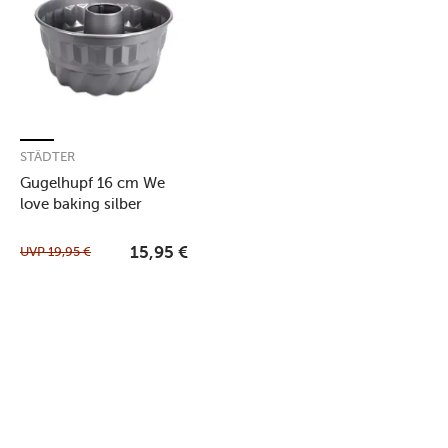
STÄDTER
Gugelhupf 16 cm We
love baking silber
UVP
19,95
€
15,95
€