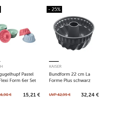
- 25%
CH
KAISER
gugelhupf Pastel
Bundform 22 cm La
Flexi Form 6er Set
Forme Plus schwarz
16,90
€
UVP
42,99
€
15,21
€
32,24
€