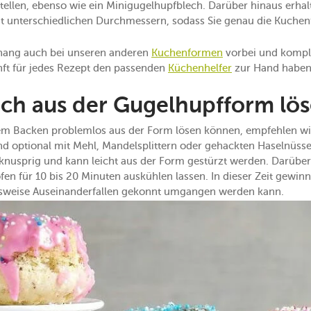
tellen, ebenso wie ein Minigugelhupfblech. Darüber hinaus erhal
 unterschiedlichen Durchmessern, sodass Sie genau die Kuchenf
hang auch bei unseren anderen
Kuchenformen
vorbei und komple
unft für jedes Rezept den passenden
Küchenhelfer
zur Hand haben
ach aus der Gugelhupfform lö
em Backen problemlos aus der Form lösen können, empfehlen wi
d optional mit Mehl, Mandelsplittern oder gehackten Haselnüsse
nusprig und kann leicht aus der Form gestürzt werden. Darüber 
 für 10 bis 20 Minuten auskühlen lassen. In dieser Zeit gewinnt 
weise Auseinanderfallen gekonnt umgangen werden kann.