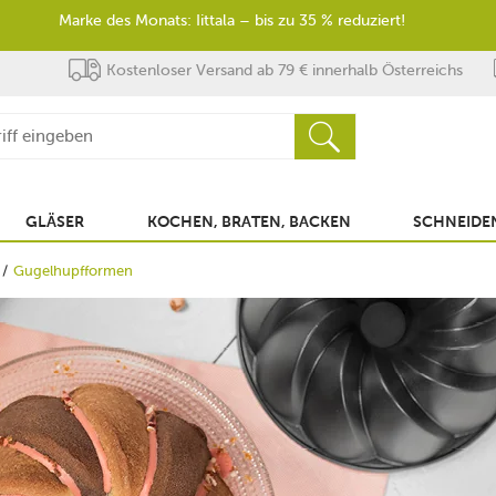
Marke des Monats: Iittala – bis zu 35 % reduziert!
Kostenloser Versand ab 79 € innerhalb Österreichs
GLÄSER
KOCHEN, BRATEN, BACKEN
SCHNEIDEN
Gugelhupfformen