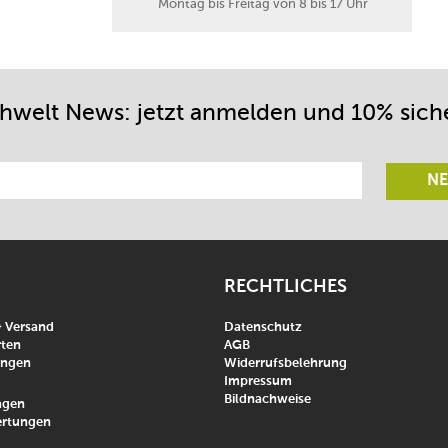
Montag bis Freitag von 8 bis 17 Uhr
chwelt News: jetzt anmelden und 10% sich
NE
RECHTLICHES
& Versand
Datenschutz
ten
AGB
ungen
Widerrufsbelehrung
Impressum
Bildnachweise
agen
rtungen