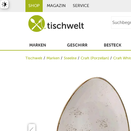
st umschalten
SHOP
MAGAZIN
SERVICE
MARKEN
GESCHIRR
BESTECK
Tischwelt
Marken
Steelite
Craft (Porzellan)
Craft Whi