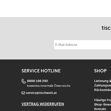
tis
E-Mail-Adresse eintragen
SERVICE HOTLINE
SHOP
0800 100 292
Lieferung 
kostenlos innerhalb Österreichs
Zahlungsar
Rücksend
service@tischwelt.at
Häufige Fr
VERTRAG WIDERRUFEN
Shop-Bewe
Kontakt