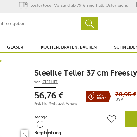
Kostenloser Versand ab 79 € innerhalb Österreichs
GLÄSER
KOCHEN, BRATEN, BACKEN
SCHNEIDEN
te
Steelite Teller 37 cm Freest
von
STEELITE
70,95
€
56,76
€
20%
sparen
UVP
Preis inkl. MwSt. zzgl.
Versand
Menge
Menge
Beschreibung