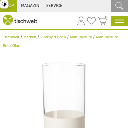
st umschalten
SHOP
MAGAZIN
SERVICE
0
Tischwelt
Marken
Villeroy & Boch
Manufacture
Manufacture
Rock Glas