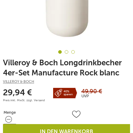
Villeroy & Boch Longdrinkbecher
4er-Set Manufacture Rock blanc
VILLEROY & BOCH
49,90
€
29,94
€
40%
sparen
UVP
Preis inkl. MwSt. zzgl.
Versand
Menge
Menge
IN DEN WARENKORB