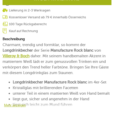
Lieferung in 2-3 Werktagen
Kostenloser Versand ab 79 € innerhalb Österreichs
100 Tage Rückgaberecht
Kauf auf Rechnung
Beschreibung
Charmant, trendig und formklar, so kommt der
Longdrinkbecher
der Serie
Manufacture Rock blanc
von
Villeroy & Boch
daher. Mit seinem handbemalten Akzent in
mattiertem Weiß lädt er zum genussvollen Trinken ein und
verkörpert den Trend heller Farbtöne. Bringen Sie Ihre Gäste
mit diesem Longdrinkglas zum Staunen.
Longdrinkbecher Manufacture Rock blanc
im 4er-Set
Kristallglas mit brillierenden Facetten
unterer Teil in einem mattierten Weiß von Hand bemalt
liegt gut, sicher und angenehm in der Hand
lässt sich leicht zum Mund führen
Mehr anzeigen
eine Harmonie auf der Tafel entsteht in Kombination