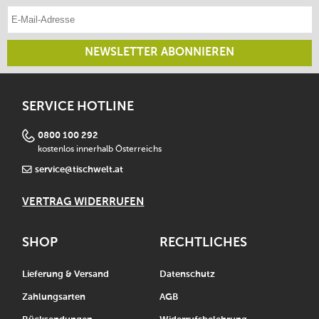
E-Mail-Adresse eintragen
NEWSLETTER ABONNIEREN
SERVICE HOTLINE
0800 100 292
kostenlos innerhalb Österreichs
service@tischwelt.at
VERTRAG WIDERRUFEN
SHOP
RECHTLICHES
Lieferung & Versand
Datenschutz
Zahlungsarten
AGB